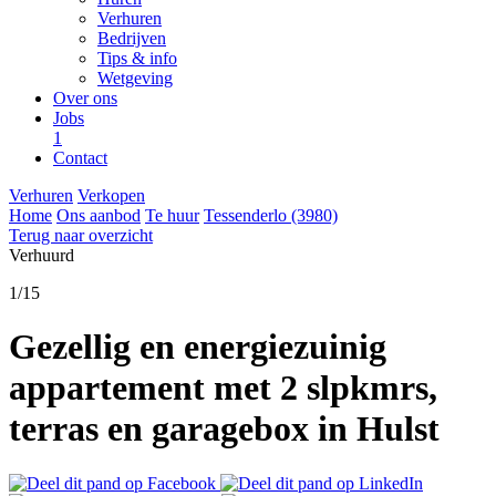
Verhuren
Bedrijven
Tips & info
Wetgeving
Over ons
Jobs
1
Contact
Verhuren
Verkopen
Home
Ons aanbod
Te huur
Tessenderlo (3980)
Terug naar overzicht
Verhuurd
1
/
15
Gezellig en energiezuinig
appartement met 2 slpkmrs,
terras en garagebox in Hulst