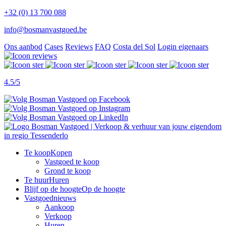
+32 (0) 13 700 088
info@bosmanvastgoed.be
Ons aanbod
Cases
Reviews
FAQ
Costa del Sol
Login eigenaars
4.5/5
Te koop
Kopen
Vastgoed te koop
Grond te koop
Te huur
Huren
Blijf op de hoogte
Op de hoogte
Vastgoednieuws
Aankoop
Verkoop
Huren